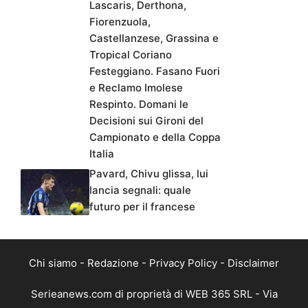
Lascaris, Derthona,
Fiorenzuola,
Castellanzese, Grassina e
Tropical Coriano
Festeggiano. Fasano Fuori
e Reclamo Imolese
Respinto. Domani le
Decisioni sui Gironi del
Campionato e della Coppa
Italia
Pavard, Chivu glissa, lui
lancia segnali: quale
futuro per il francese
Chi siamo
-
Redazione
-
Privacy Policy
-
Disclaimer
Serieanews.com di proprietà di WEB 365 SRL - Via