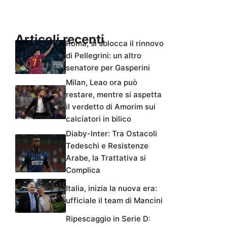
Articoli recenti
Roma, si sblocca il rinnovo
di Pellegrini: un altro
senatore per Gasperini
Milan, Leao ora può
restare, mentre si aspetta
il verdetto di Amorim sui
calciatori in bilico
Diaby-Inter: Tra Ostacoli
Tedeschi e Resistenze
Arabe, la Trattativa si
Complica
Italia, inizia la nuova era:
ufficiale il team di Mancini
Ripescaggio in Serie D: