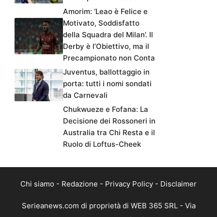
Amorim: ‘Leao è Felice e
Motivato, Soddisfatto
della Squadra del Milan’. Il
Derby è l’Obiettivo, ma il
Precampionato non Conta
Juventus, ballottaggio in
porta: tutti i nomi sondati
da Carnevali
Chukwueze e Fofana: La
Decisione dei Rossoneri in
Australia tra Chi Resta e il
Ruolo di Loftus-Cheek
Chi siamo
-
Redazione
-
Privacy Policy
-
Disclaimer
Serieanews.com di proprietà di WEB 365 SRL - Via