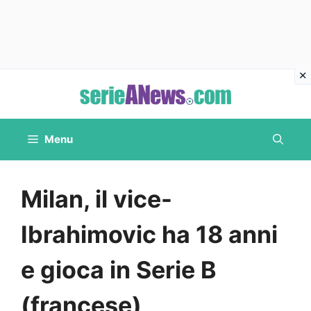
Vai
al
contenuto
Menu
Milan, il vice-
Ibrahimovic ha 18 anni
e gioca in Serie B
(francese)