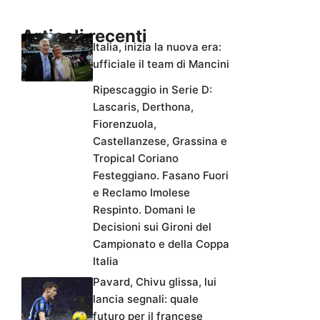
Articoli recenti
Italia, inizia la nuova era:
ufficiale il team di Mancini
Ripescaggio in Serie D:
Lascaris, Derthona,
Fiorenzuola,
Castellanzese, Grassina e
Tropical Coriano
Festeggiano. Fasano Fuori
e Reclamo Imolese
Respinto. Domani le
Decisioni sui Gironi del
Campionato e della Coppa
Italia
Pavard, Chivu glissa, lui
lancia segnali: quale
futuro per il francese