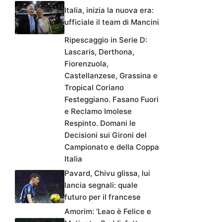
Italia, inizia la nuova era:
ufficiale il team di Mancini
Ripescaggio in Serie D:
Lascaris, Derthona,
Fiorenzuola,
Castellanzese, Grassina e
Tropical Coriano
Festeggiano. Fasano Fuori
e Reclamo Imolese
Respinto. Domani le
Decisioni sui Gironi del
Campionato e della Coppa
Italia
Pavard, Chivu glissa, lui
lancia segnali: quale
futuro per il francese
Amorim: ‘Leao è Felice e