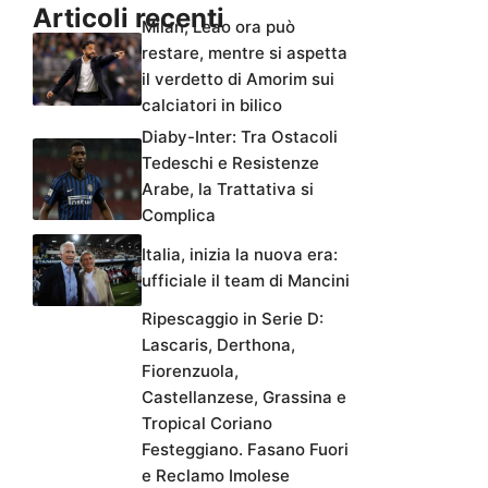
Articoli recenti
Milan, Leao ora può
restare, mentre si aspetta
il verdetto di Amorim sui
calciatori in bilico
Diaby-Inter: Tra Ostacoli
Tedeschi e Resistenze
Arabe, la Trattativa si
Complica
Italia, inizia la nuova era:
ufficiale il team di Mancini
Ripescaggio in Serie D:
Lascaris, Derthona,
Fiorenzuola,
Castellanzese, Grassina e
Tropical Coriano
Festeggiano. Fasano Fuori
e Reclamo Imolese