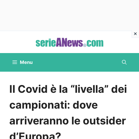
Vai
al
contenuto
Menu
Il Covid è la “livella” dei
campionati: dove
arriveranno le outsider
d’Europa?