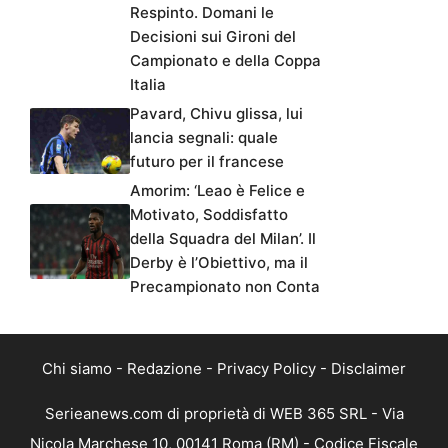
Respinto. Domani le
Decisioni sui Gironi del
Campionato e della Coppa
Italia
Pavard, Chivu glissa, lui
lancia segnali: quale
futuro per il francese
Amorim: ‘Leao è Felice e
Motivato, Soddisfatto
della Squadra del Milan’. Il
Derby è l’Obiettivo, ma il
Precampionato non Conta
Chi siamo
-
Redazione
-
Privacy Policy
-
Disclaimer
Serieanews.com di proprietà di WEB 365 SRL - Via
Nicola Marchese 10, 00141 Roma (RM) - Codice Fiscale