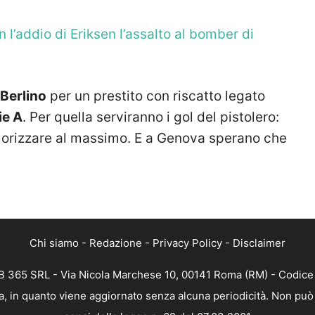
n l’addio di Eriksen l’assalto al bomber di
Berlino
per un prestito con riscatto legato
ie A
. Per quella serviranno i gol del pistolero:
alorizzare al massimo. E a Genova sperano che
Chi siamo
-
Redazione
-
Privacy Policy
-
Disclaimer
 365 SRL - Via Nicola Marchese 10, 00141 Roma (RM) - Codice F
, in quanto viene aggiornato senza alcuna periodicità. Non può 