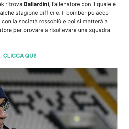
ek ritrova
Ballardini
, l’allenatore con il quale è
alche stagione difficile. Il bomber polacco
 con la società rossoblù e poi si metterà a
atore per provare a risollevare una squadra
o:
CLICCA QUI!