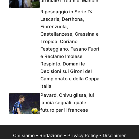
ufficiale il team di Mancini
Ripescaggio in Serie D:
Lascaris, Derthona,
Fiorenzuola,
Castellanzese, Grassina e
Tropical Coriano
Festeggiano. Fasano Fuori
e Reclamo Imolese
Respinto. Domani le
Decisioni sui Gironi del
Campionato e della Coppa
Italia
Pavard, Chivu glissa, lui
lancia segnali: quale
futuro per il francese
Chi siamo
-
Redazione
-
Privacy Policy
-
Disclaimer