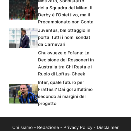
Motivato, Soddisfatto
della Squadra del Milan’. Il
Derby è l’Obiettivo, ma il
Precampionato non Conta
Juventus, ballottaggio in
porta: tutti i nomi sondati
da Carnevali
Chukwueze e Fofana: La
Decisione dei Rossoneri in
Australia tra Chi Resta e il
Ruolo di Loftus-Cheek
Inter, quale futuro per
Frattesi? Dai gol all’ultimo
secondo ai margini del
progetto
Chi siamo
-
Redazione
-
Privacy Policy
-
Disclaimer