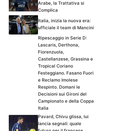
Arabe, la Trattativa si
Complica
Italia, inizia la nuova era:
ufficiale il team di Mancini
Ripescaggio in Serie D:
Lascaris, Derthona,
Fiorenzuola,
Castellanzese, Grassina e
Tropical Coriano
Festeggiano. Fasano Fuori
e Reclamo Imolese
Respinto. Domani le
Decisioni sui Gironi del
Campionato e della Coppa
Italia
Pavard, Chivu glissa, lui
lancia segnali: quale
futuro per il francese