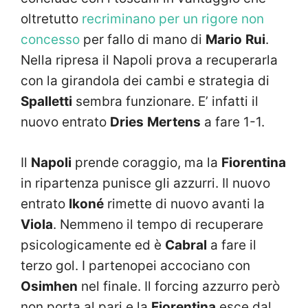
oltretutto
recriminano per un rigore non
concesso
per fallo di mano di
Mario
Rui
.
Nella ripresa il Napoli prova a recuperarla
con la girandola dei cambi e strategia di
Spalletti
sembra funzionare. E’ infatti il
nuovo entrato
Dries
Mertens
a fare 1-1.
Il
Napoli
prende coraggio, ma la
Fiorentina
in ripartenza punisce gli azzurri. Il nuovo
entrato
Ikoné
rimette di nuovo avanti la
Viola
. Nemmeno il tempo di recuperare
psicologicamente ed è
Cabral
a fare il
terzo gol. I partenopei accociano con
Osimhen
nel finale. Il forcing azzurro però
non porta al pari e la
Fiorentina
esce dal