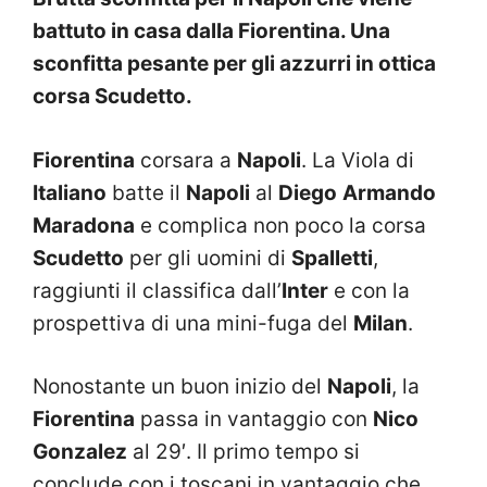
battuto in casa dalla Fiorentina. Una
sconfitta pesante per gli azzurri in ottica
corsa Scudetto.
Fiorentina
corsara a
Napoli
. La Viola di
Italiano
batte il
Napoli
al
Diego
Armando
Maradona
e complica non poco la corsa
Scudetto
per gli uomini di
Spalletti
,
raggiunti il classifica dall’
Inter
e con la
prospettiva di una mini-fuga del
Milan
.
Nonostante un buon inizio del
Napoli
, la
Fiorentina
passa in vantaggio con
Nico
Gonzalez
al 29′. Il primo tempo si
conclude con i toscani in vantaggio che