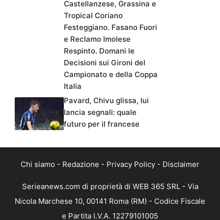
Castellanzese, Grassina e
Tropical Coriano
Festeggiano. Fasano Fuori
e Reclamo Imolese
Respinto. Domani le
Decisioni sui Gironi del
Campionato e della Coppa
Italia
Pavard, Chivu glissa, lui
lancia segnali: quale
futuro per il francese
Chi siamo
-
Redazione
-
Privacy Policy
-
Disclaimer
Serieanews.com di proprietà di WEB 365 SRL - Via
Nicola Marchese 10, 00141 Roma (RM) - Codice Fiscale
e Partita I.V.A. 12279101005