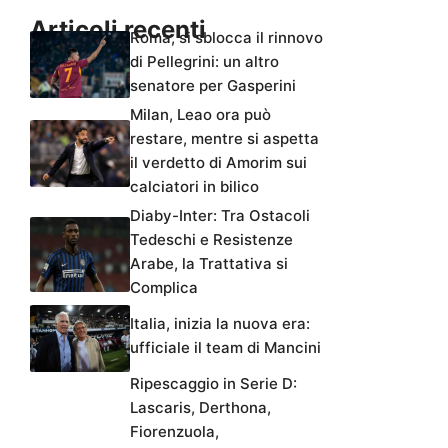
Articoli recenti
Roma, si sblocca il rinnovo
di Pellegrini: un altro
senatore per Gasperini
Milan, Leao ora può
restare, mentre si aspetta
il verdetto di Amorim sui
calciatori in bilico
Diaby-Inter: Tra Ostacoli
Tedeschi e Resistenze
Arabe, la Trattativa si
Complica
Italia, inizia la nuova era:
ufficiale il team di Mancini
Ripescaggio in Serie D:
Lascaris, Derthona,
Fiorenzuola,