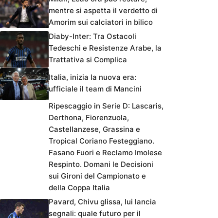
mentre si aspetta il verdetto di
Amorim sui calciatori in bilico
Diaby-Inter: Tra Ostacoli
Tedeschi e Resistenze Arabe, la
Trattativa si Complica
Italia, inizia la nuova era:
ufficiale il team di Mancini
Ripescaggio in Serie D: Lascaris,
Derthona, Fiorenzuola,
Castellanzese, Grassina e
Tropical Coriano Festeggiano.
Fasano Fuori e Reclamo Imolese
Respinto. Domani le Decisioni
sui Gironi del Campionato e
della Coppa Italia
Pavard, Chivu glissa, lui lancia
segnali: quale futuro per il