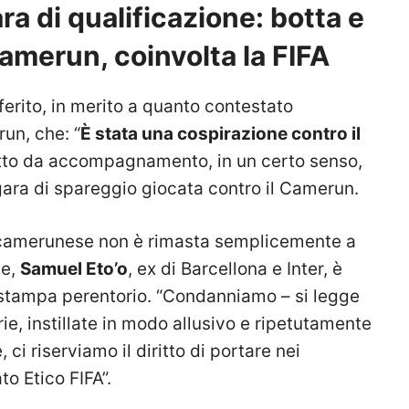
ra di qualificazione: botta e
Camerun, coinvolta la FIFA
iferito, in merito a quanto contestato
un, che: “
È stata una cospirazione contro il
atto da accompagnamento, in un certo senso,
 gara di spareggio giocata contro il Camerun.
amerunese non è rimasta semplicemente a
te,
Samuel Eto’o
, ex di Barcellona e Inter, è
o stampa perentorio. “Condanniamo
– si legge
e, instillate in modo allusivo e ripetutamente
e, ci riserviamo
il diritto di portare nei
to Etico FIFA”.