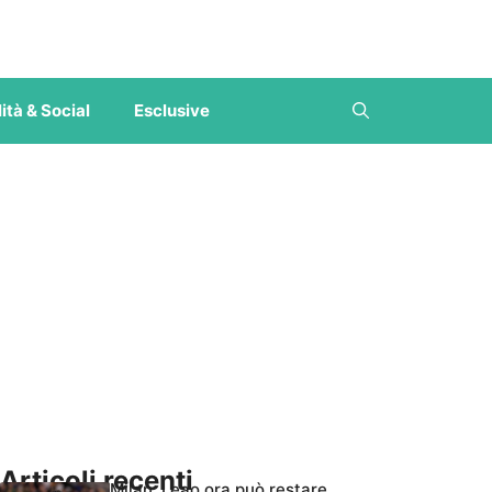
ità & Social
Esclusive
Articoli recenti
Milan, Leao ora può restare,