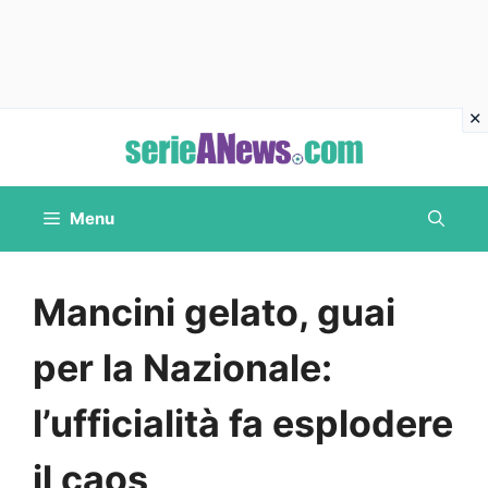
Vai
al
contenuto
Menu
Mancini gelato, guai
per la Nazionale:
l’ufficialità fa esplodere
il caos