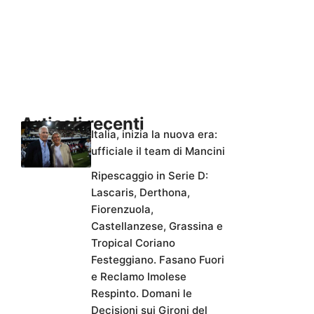
Articoli recenti
Italia, inizia la nuova era:
ufficiale il team di Mancini
Ripescaggio in Serie D:
Lascaris, Derthona,
Fiorenzuola,
Castellanzese, Grassina e
Tropical Coriano
Festeggiano. Fasano Fuori
e Reclamo Imolese
Respinto. Domani le
Decisioni sui Gironi del