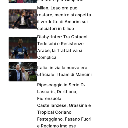
Milan, Leao ora può
restare, mentre si aspetta
il verdetto di Amorim sui
calciatori in bilico
Diaby-Inter: Tra Ostacoli
Tedeschi e Resistenze
Arabe, la Trattativa si
Complica
Italia, inizia la nuova era:
ufficiale il team di Mancini
Ripescaggio in Serie D:
Lascaris, Derthona,
Fiorenzuola,
Castellanzese, Grassina e
Tropical Coriano
Festeggiano. Fasano Fuori
e Reclamo Imolese