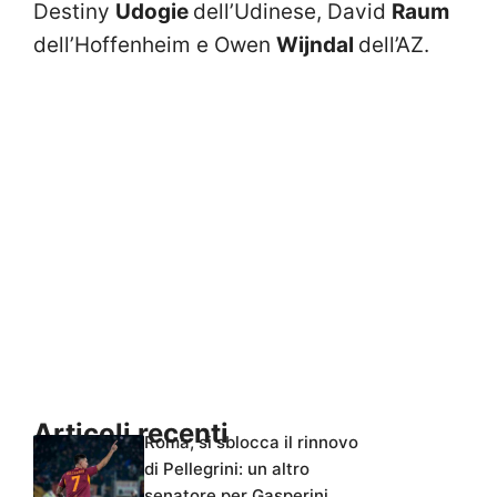
Destiny
Udogie
dell’Udinese,
David
Raum
dell’Hoffenheim e Owen
Wijndal
dell’AZ.
Articoli recenti
Roma, si sblocca il rinnovo
di Pellegrini: un altro
senatore per Gasperini