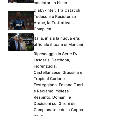
calciatori in bilico
Diaby-Inter: Tra Ostacoli
Tedeschi e Resistenze
Arabe, la Trattativa si
Complica
Italia, inizia la nuova era:
ufficiale il team di Mancini
Ripescaggio in Serie D:
Lascaris, Derthona,
Fiorenzuola,
Castellanzese, Grassina e
Tropical Coriano
Festeggiano. Fasano Fuori
e Reclamo Imolese
Respinto. Domani le
Decisioni sui Gironi del
Campionato e della Coppa
Italia