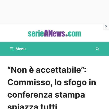
Vai
al
contenuto
Menu
“Non è accettabile”:
Commisso, lo sfogo in
conferenza stampa
spiazza tutti