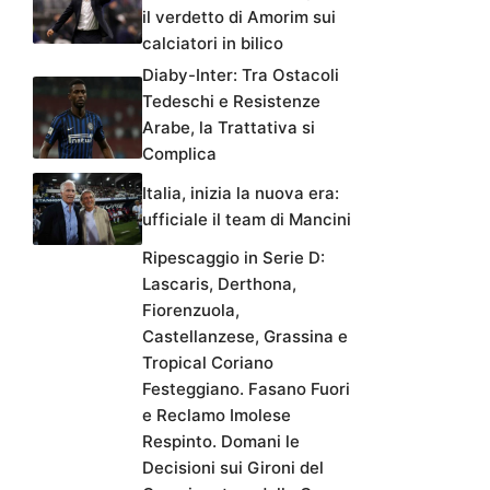
il verdetto di Amorim sui
calciatori in bilico
Diaby-Inter: Tra Ostacoli
Tedeschi e Resistenze
Arabe, la Trattativa si
Complica
Italia, inizia la nuova era:
ufficiale il team di Mancini
Ripescaggio in Serie D:
Lascaris, Derthona,
Fiorenzuola,
Castellanzese, Grassina e
Tropical Coriano
Festeggiano. Fasano Fuori
e Reclamo Imolese
Respinto. Domani le
Decisioni sui Gironi del