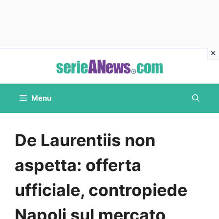
Vai
al
contenuto
Menu
De Laurentiis non
aspetta: offerta
ufficiale, contropiede
Napoli sul mercato