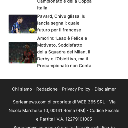
Campionato e della Coppa
Italia
Pavard, Chivu glissa, lui
lancia segnali: quale
futuro per il francese
Amorim: ‘Leao è Felice e
Motivato, Soddisfatto
della Squadra del Milan’. Il
Derby è l’Obiettivo, ma il
Precampionato non Conta
Chi siamo
-
Redazione
-
Privacy Policy
-
Disclaimer
Serieanews.com di proprietà di WEB 365 SRL - Via
Nicola Marchese 10, 00141 Roma (RM) - Codice Fiscale
e Partita I.V.A. 12279101005
Serieanews.com non è una testata giornalistica, in