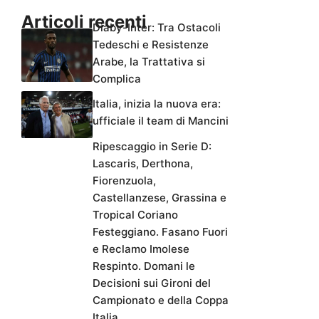
Articoli recenti
Diaby-Inter: Tra Ostacoli
Tedeschi e Resistenze
Arabe, la Trattativa si
Complica
Italia, inizia la nuova era:
ufficiale il team di Mancini
Ripescaggio in Serie D:
Lascaris, Derthona,
Fiorenzuola,
Castellanzese, Grassina e
Tropical Coriano
Festeggiano. Fasano Fuori
e Reclamo Imolese
Respinto. Domani le
Decisioni sui Gironi del
Campionato e della Coppa
Italia