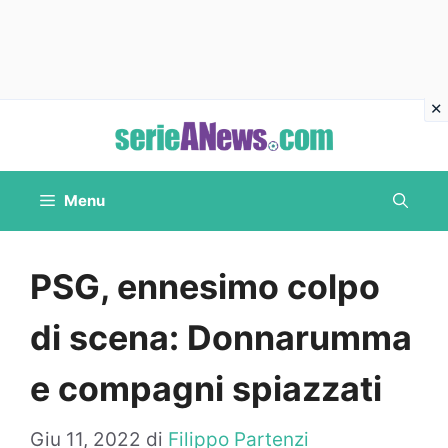
Vai
al
contenuto
Menu
PSG, ennesimo colpo
di scena: Donnarumma
e compagni spiazzati
Giu 11, 2022
di
Filippo Partenzi