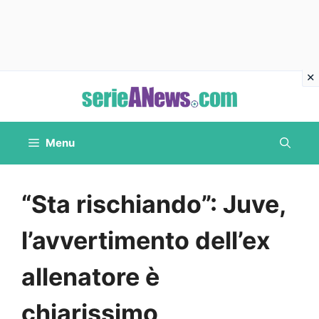
Vai
al
contenuto
Menu
“Sta rischiando”: Juve,
l’avvertimento dell’ex
allenatore è
chiarissimo