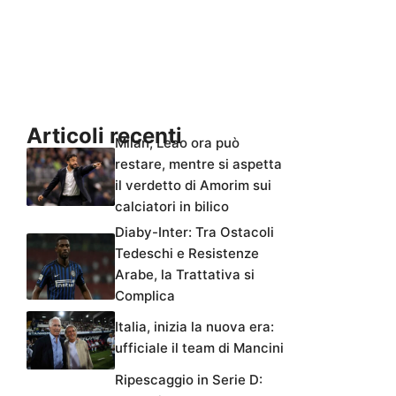
Articoli recenti
Milan, Leao ora può
restare, mentre si aspetta
il verdetto di Amorim sui
calciatori in bilico
Diaby-Inter: Tra Ostacoli
Tedeschi e Resistenze
Arabe, la Trattativa si
Complica
Italia, inizia la nuova era:
ufficiale il team di Mancini
Ripescaggio in Serie D: