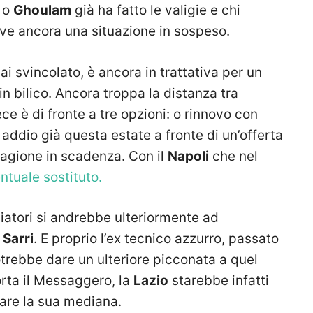
o
Ghoulam
già ha fatto le valigie e chi
ive ancora una situazione in sospeso.
ai svincolato, è ancora in trattativa per un
 bilico. Ancora troppa la distanza tra
e è di fronte a tre opzioni: o rinnovo con
o addio già questa estate a fronte di un’offerta
stagione in scadenza. Con il
Napoli
che nel
ntuale sostituto.
ciatori si andrebbe ulteriormente ad
i
Sarri
. E proprio l’ex tecnico azzurro, passato
otrebbe dare un ulteriore picconata a quel
rta il Messaggero, la
Lazio
starebbe infatti
zare la sua mediana.