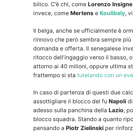
bilico. C’è chi, come
Lorenzo
Insigne
invece, come
Mertens
e
Koulibaly
, v
Il belga, anche se ufficialmente è orm
rinnovo che però sembra sempre più in
domanda e offerta. Il senegalese invec
ritocco dell’ingaggio verso il basso, 
attorno ai 40 milioni, oppure ultima 
frattempo si sta
tutelando con un eve
In caso di partenza di questi due cal
assottigliare il blocco del fu
Napoli
d
adesso sulla panchina della
Lazio
, p
blocco squadra. Stando a quanto ripo
pensando a
Piotr
Zielinski
per rinfor