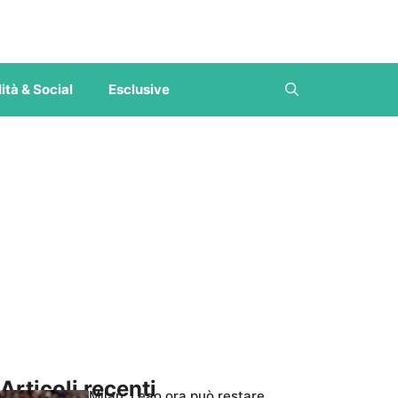
ità & Social
Esclusive
Articoli recenti
Milan, Leao ora può restare,