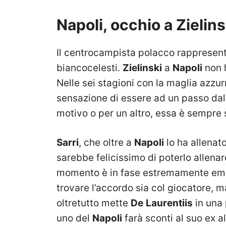
Napoli, occhio a Zielins
Il centrocampista polacco rappresent
biancocelesti.
Zielinski
a
Napoli
non h
Nelle sei stagioni con la maglia azzu
sensazione di essere ad un passo dal
motivo o per un altro, essa è sempre 
Sarri
, che oltre a
Napoli
lo ha allena
sarebbe felicissimo di poterlo allenar
momento è in fase estremamente embr
trovare l’accordo sia col giocatore, 
oltretutto mette
De
Laurentiis
in una 
uno del
Napoli
farà sconti al suo ex a