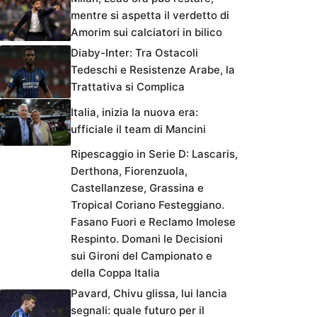
mentre si aspetta il verdetto di
Amorim sui calciatori in bilico
Diaby-Inter: Tra Ostacoli
Tedeschi e Resistenze Arabe, la
Trattativa si Complica
Italia, inizia la nuova era:
ufficiale il team di Mancini
Ripescaggio in Serie D: Lascaris,
Derthona, Fiorenzuola,
Castellanzese, Grassina e
Tropical Coriano Festeggiano.
Fasano Fuori e Reclamo Imolese
Respinto. Domani le Decisioni
sui Gironi del Campionato e
della Coppa Italia
Pavard, Chivu glissa, lui lancia
segnali: quale futuro per il