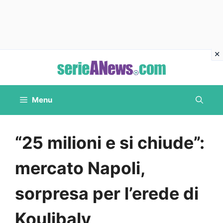
Vai
al
contenuto
Menu
“25 milioni e si chiude”:
mercato Napoli,
sorpresa per l’erede di
Koulibaly