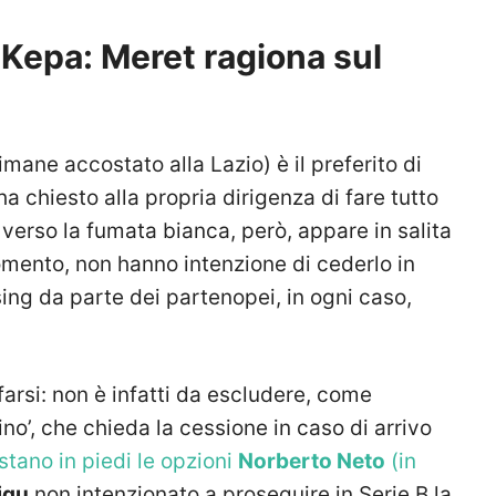
 Kepa: Meret ragiona sul
timane accostato alla Lazio) è il preferito di
 ha chiesto alla propria dirigenza di fare tutto
a verso la fumata bianca, però, appare in salita
momento, non hanno intenzione di cederlo in
essing da parte dei partenopei, in ogni caso,
 farsi: non è infatti da escludere, come
tino’, che chieda la cessione in caso di arrivo
stano in piedi le opzioni
Norberto Neto
(in
igu
non intenzionato a proseguire in Serie B la