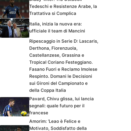
Tedeschi e Resistenze Arabe, la
Trattativa si Complica
Italia, inizia la nuova era:
ufficiale il team di Mancini
Ripescaggio in Serie D: Lascaris,
Derthona, Fiorenzuola,
Castellanzese, Grassina e
Tropical Coriano Festeggiano.
Fasano Fuori e Reclamo Imolese
Respinto. Domani le Decisioni
sui Gironi del Campionato e
della Coppa Italia
Pavard, Chivu glissa, lui lancia
segnali: quale futuro per il
francese
Amorim: ‘Leao è Felice e
Motivato, Soddisfatto della