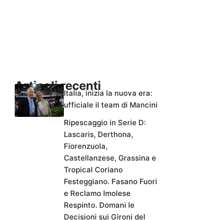
Articoli recenti
Italia, inizia la nuova era:
ufficiale il team di Mancini
Ripescaggio in Serie D:
Lascaris, Derthona,
Fiorenzuola,
Castellanzese, Grassina e
Tropical Coriano
Festeggiano. Fasano Fuori
e Reclamo Imolese
Respinto. Domani le
Decisioni sui Gironi del