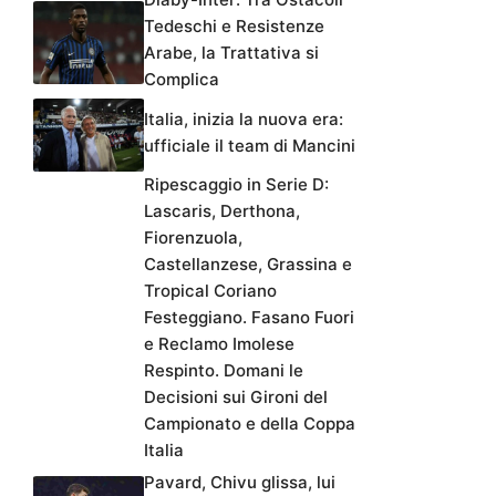
Tedeschi e Resistenze
Arabe, la Trattativa si
Complica
Italia, inizia la nuova era:
ufficiale il team di Mancini
Ripescaggio in Serie D:
Lascaris, Derthona,
Fiorenzuola,
Castellanzese, Grassina e
Tropical Coriano
Festeggiano. Fasano Fuori
e Reclamo Imolese
Respinto. Domani le
Decisioni sui Gironi del
Campionato e della Coppa
Italia
Pavard, Chivu glissa, lui