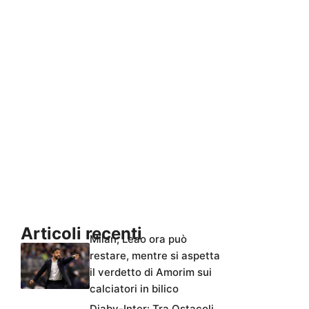
Articoli recenti
Milan, Leao ora può
restare, mentre si aspetta
il verdetto di Amorim sui
calciatori in bilico
Diaby-Inter: Tra Ostacoli