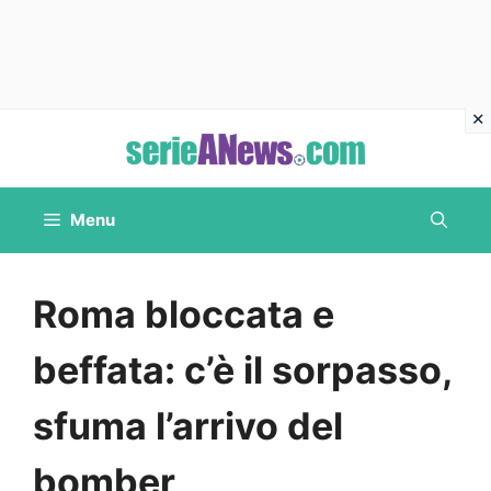
Vai
al
contenuto
Menu
Roma bloccata e
beffata: c’è il sorpasso,
sfuma l’arrivo del
bomber