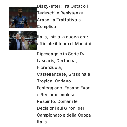
Diaby-Inter: Tra Ostacoli
Tedeschi e Resistenze
Arabe, la Trattativa si
Complica
Italia, inizia la nuova era:
ufficiale il team di Mancini
Ripescaggio in Serie D:
Lascaris, Derthona,
Fiorenzuola,
Castellanzese, Grassina e
Tropical Coriano
Festeggiano. Fasano Fuori
e Reclamo Imolese
Respinto. Domani le
Decisioni sui Gironi del
Campionato e della Coppa
Italia