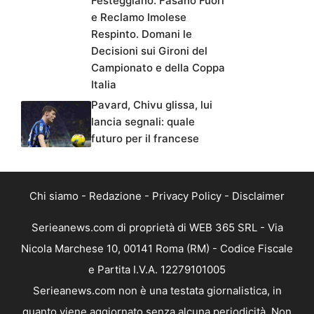
Festeggiano. Fasano Fuori
e Reclamo Imolese
Respinto. Domani le
Decisioni sui Gironi del
Campionato e della Coppa
Italia
Pavard, Chivu glissa, lui
lancia segnali: quale
futuro per il francese
Chi siamo
-
Redazione
-
Privacy Policy
-
Disclaimer
Serieanews.com di proprietà di WEB 365 SRL - Via
Nicola Marchese 10, 00141 Roma (RM) - Codice Fiscale
e Partita I.V.A. 12279101005
Serieanews.com non è una testata giornalistica, in
quanto viene aggiornato senza alcuna periodicità. Non