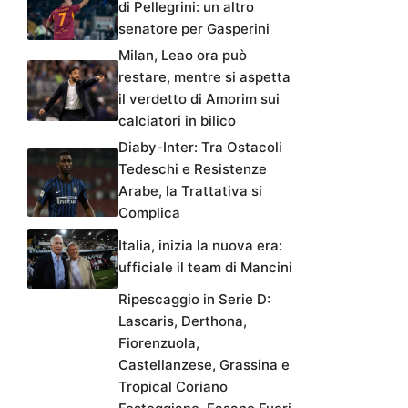
di Pellegrini: un altro
senatore per Gasperini
Milan, Leao ora può
restare, mentre si aspetta
il verdetto di Amorim sui
calciatori in bilico
Diaby-Inter: Tra Ostacoli
Tedeschi e Resistenze
Arabe, la Trattativa si
Complica
Italia, inizia la nuova era:
ufficiale il team di Mancini
Ripescaggio in Serie D:
Lascaris, Derthona,
Fiorenzuola,
Castellanzese, Grassina e
Tropical Coriano