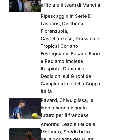
ufficiale il team di Mancini
Ripescaggio in Serie D:
Lascaris, Derthona,
Fiorenzuola,
Castellanzese, Grassina e
Tropical Coriano
Festeggiano. Fasano Fuori
e Reclamo Imolese
Respinto. Domani le
Decisioni sui Gironi del
Campionato e della Coppa
Italia
Pavard, Chivu glissa, lui
lancia segnali: quale
futuro per il francese
Amorim: ‘Leao è Felice e
Motivato, Soddisfatto
della Squadra del Milan’. Il