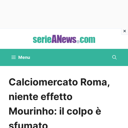
Vai
al
contenuto
Menu
Calciomercato Roma,
niente effetto
Mourinho: il colpo è
sfumato