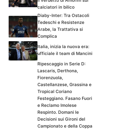
il verdetto di Amorim sui
calciatori in bilico
Diaby-Inter: Tra Ostacoli
Tedeschi e Resistenze
Arabe, la Trattativa si
Complica
Italia, inizia la nuova era:
ufficiale il team di Mancini
Ripescaggio in Serie D:
Lascaris, Derthona,
Fiorenzuola,
Castellanzese, Grassina e
Tropical Coriano
Festeggiano. Fasano Fuori
e Reclamo Imolese
Respinto. Domani le
Decisioni sui Gironi del
Campionato e della Coppa