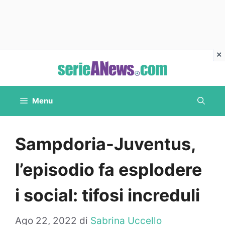
Vai
al
contenuto
Menu
Sampdoria-Juventus,
l’episodio fa esplodere
i social: tifosi increduli
Ago 22, 2022
di
Sabrina Uccello