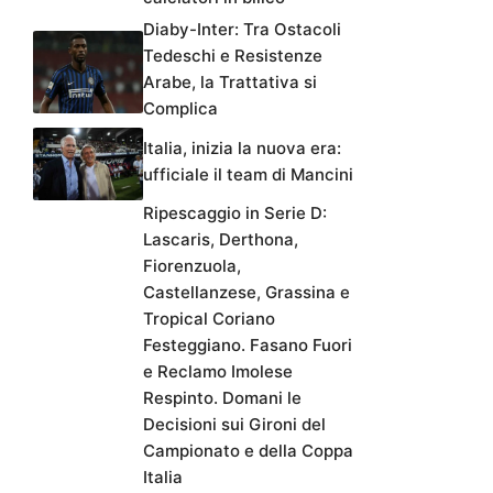
Diaby-Inter: Tra Ostacoli
Tedeschi e Resistenze
Arabe, la Trattativa si
Complica
Italia, inizia la nuova era:
ufficiale il team di Mancini
Ripescaggio in Serie D:
Lascaris, Derthona,
Fiorenzuola,
Castellanzese, Grassina e
Tropical Coriano
Festeggiano. Fasano Fuori
e Reclamo Imolese
Respinto. Domani le
Decisioni sui Gironi del
Campionato e della Coppa
Italia