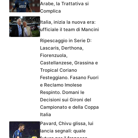
Arabe, la Trattativa si
Complica
Italia, inizia la nuova era:
ufficiale il team di Mancini
Ripescaggio in Serie D:
Lascaris, Derthona,
Fiorenzuola,
Castellanzese, Grassina e
Tropical Coriano
Festeggiano. Fasano Fuori
e Reclamo Imolese
Respinto. Domani le
Decisioni sui Gironi del
Campionato e della Coppa
Italia
Pavard, Chivu glissa, lui
lancia segnali: quale