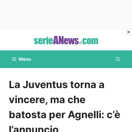
Vai
al
contenuto
Menu
La Juventus torna a
vincere, ma che
batosta per Agnelli: c’è
l’annuncio