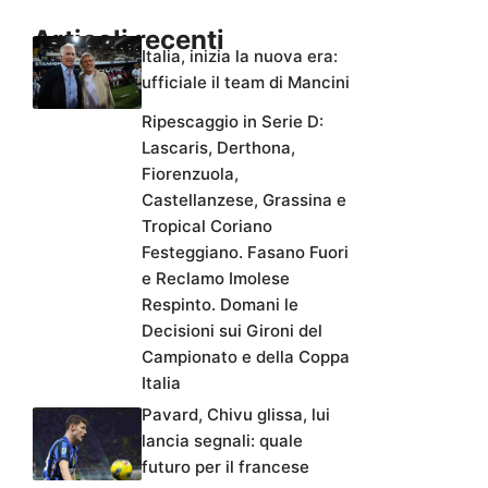
Articoli recenti
Italia, inizia la nuova era:
ufficiale il team di Mancini
Ripescaggio in Serie D:
Lascaris, Derthona,
Fiorenzuola,
Castellanzese, Grassina e
Tropical Coriano
Festeggiano. Fasano Fuori
e Reclamo Imolese
Respinto. Domani le
Decisioni sui Gironi del
Campionato e della Coppa
Italia
Pavard, Chivu glissa, lui
lancia segnali: quale
futuro per il francese