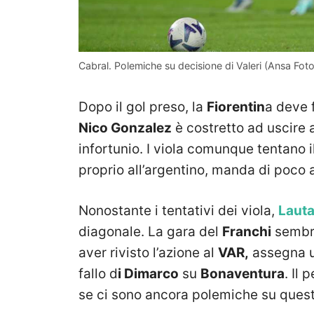
Cabral. Polemiche su decisione di Valeri (Ansa Fo
Dopo il gol preso, la
Fiorentin
a deve f
Nico Gonzalez
è costretto ad uscire
infortunio. I viola comunque tentano 
proprio all’argentino, manda di poco a l
Nonostante i tentativi dei viola,
Lauta
diagonale. La gara del
Franchi
sembra
aver rivisto l’azione al
VAR,
assegna un
fallo d
i Dimarco
su
Bonaventura
. Il
se ci sono ancora polemiche su questa