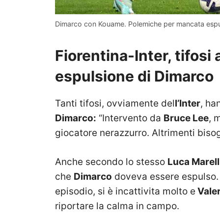
Dimarco con Kouame. Polemiche per mancata espul
Fiorentina-Inter, tifosi
espulsione di Dimarco
Tanti tifosi, ovviamente del
l’Inter
, ha
Dimarco:
“Intervento da
Bruce Lee
, 
giocatore nerazzurro. Altrimenti bisog
Anche secondo lo stesso
Luca Marell
che
Dimarco
doveva essere espulso. L
episodio, si è incattivita molto e
Valer
riportare la calma in campo.