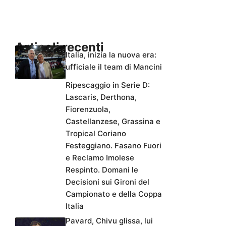
Articoli recenti
Italia, inizia la nuova era:
ufficiale il team di Mancini
Ripescaggio in Serie D:
Lascaris, Derthona,
Fiorenzuola,
Castellanzese, Grassina e
Tropical Coriano
Festeggiano. Fasano Fuori
e Reclamo Imolese
Respinto. Domani le
Decisioni sui Gironi del
Campionato e della Coppa
Italia
Pavard, Chivu glissa, lui