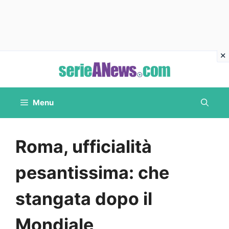
Vai
al
contenuto
Menu
Roma, ufficialità
pesantissima: che
stangata dopo il
Mondiale