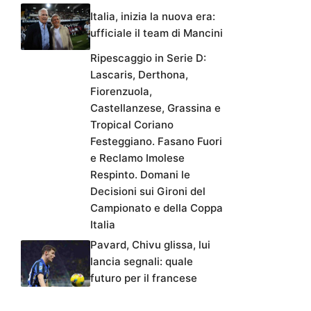
Italia, inizia la nuova era:
ufficiale il team di Mancini
Ripescaggio in Serie D:
Lascaris, Derthona,
Fiorenzuola,
Castellanzese, Grassina e
Tropical Coriano
Festeggiano. Fasano Fuori
e Reclamo Imolese
Respinto. Domani le
Decisioni sui Gironi del
Campionato e della Coppa
Italia
Pavard, Chivu glissa, lui
lancia segnali: quale
futuro per il francese