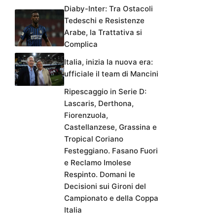
Diaby-Inter: Tra Ostacoli
Tedeschi e Resistenze
Arabe, la Trattativa si
Complica
Italia, inizia la nuova era:
ufficiale il team di Mancini
Ripescaggio in Serie D:
Lascaris, Derthona,
Fiorenzuola,
Castellanzese, Grassina e
Tropical Coriano
Festeggiano. Fasano Fuori
e Reclamo Imolese
Respinto. Domani le
Decisioni sui Gironi del
Campionato e della Coppa
Italia