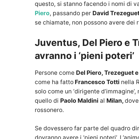
questo, si stanno facendo i nomi di va
Piero
, passando per
David Trezeguet
se chiamate, non possono avere dei ru
Juventus, Del Piero e T
avranno i ‘pieni poteri’
Persone come
Del Piero, Trezeguet e 
come ha fatto
Francesco Totti
nella R
solo come un ‘dirigente d’immagine’,
quello di
Paolo Maldini
al
Milan,
dove 
rossonero.
Se dovessero far parte del quadro di
dovranno avere i ‘pieni poteri’. L’ani