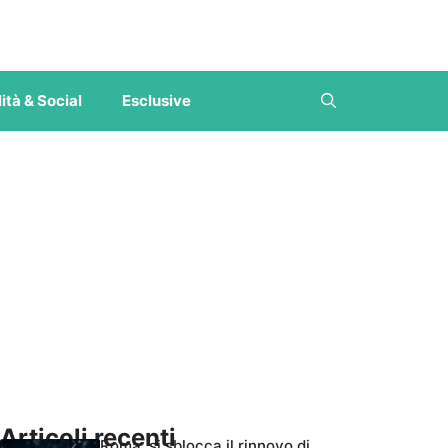
ità & Social
Esclusive
Articoli recenti
Roma, si sblocca il rinnovo di