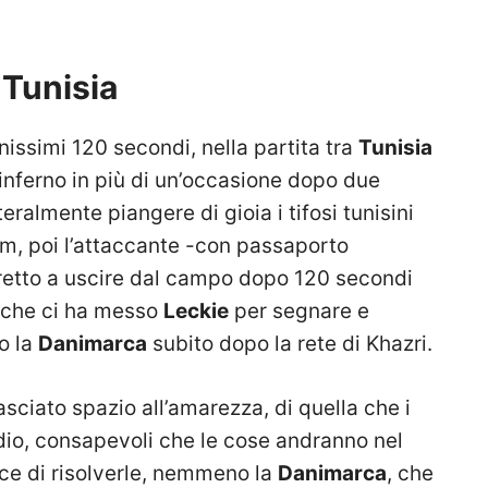
a Tunisia
nissimi 120 secondi, nella partita tra
Tunisia
l’inferno in più di un’occasione dopo due
eralmente piangere di gioia i tifosi tunisini
ium, poi l’attaccante -con passaporto
tretto a uscire dal campo dopo 120 secondi
o che ci ha messo
Leckie
per segnare e
o la
Danimarca
subito dopo la rete di Khazri.
asciato spazio all’amarezza, di quella che i
adio, consapevoli che le cose andranno nel
ce di risolverle, nemmeno la
Danimarca
, che