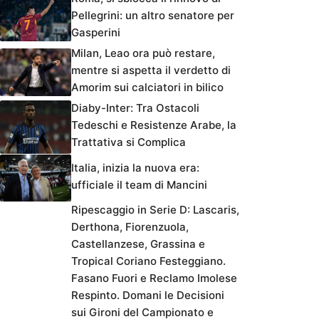
Pellegrini: un altro senatore per
Gasperini
Milan, Leao ora può restare,
mentre si aspetta il verdetto di
Amorim sui calciatori in bilico
Diaby-Inter: Tra Ostacoli
Tedeschi e Resistenze Arabe, la
Trattativa si Complica
Italia, inizia la nuova era:
ufficiale il team di Mancini
Ripescaggio in Serie D: Lascaris,
Derthona, Fiorenzuola,
Castellanzese, Grassina e
Tropical Coriano Festeggiano.
Fasano Fuori e Reclamo Imolese
Respinto. Domani le Decisioni
sui Gironi del Campionato e