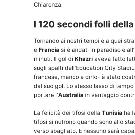
Chiarenza.
I 120 secondi folli dell
Tornando ai nostri tempi e a quei stra
e
Francia
si è andati in paradiso e al
minuti. Il gol di
Khazri
aveva fatto lett
sugli spalti dell’Education City Stad
francese, manco a dirlo- è stato cos
dal suo gol. Lo stesso lasso di temp
portare l’
Australia
in vantaggio contr
La felicità dei tifosi della
Tunisia
ha l
tifosi si nutrono quando sono allo st
verso sbagliato. E nessuno sarà capa