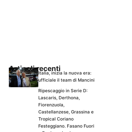
Articoli recenti
Italia, inizia la nuova era:
ufficiale il team di Mancini
Ripescaggio in Serie D:
Lascaris, Derthona,
Fiorenzuola,
Castellanzese, Grassina e
Tropical Coriano
Festeggiano. Fasano Fuori