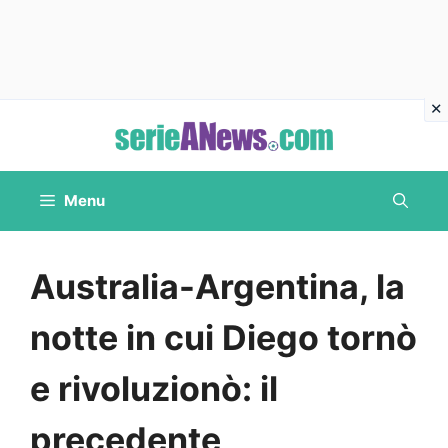
Vai
al
contenuto
Menu
Australia-Argentina, la
notte in cui Diego tornò
e rivoluzionò: il
precedente