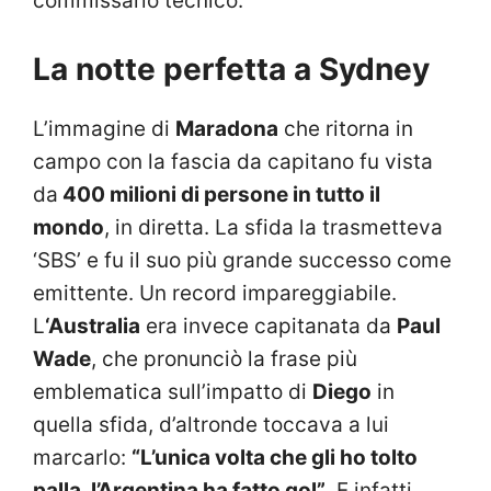
commissario tecnico.
La notte perfetta a Sydney
L’immagine di
Maradona
che ritorna in
campo con la fascia da capitano fu vista
da
400 milioni di persone in tutto il
mondo
, in diretta. La sfida la trasmetteva
‘SBS’ e fu il suo più grande successo come
emittente. Un record impareggiabile.
L
‘Australia
era invece capitanata da
Paul
Wade
, che pronunciò la frase più
emblematica sull’impatto di
Diego
in
quella sfida, d’altronde toccava a lui
marcarlo:
“L’unica volta che gli ho tolto
palla, l’Argentina ha fatto gol”
. E infatti,