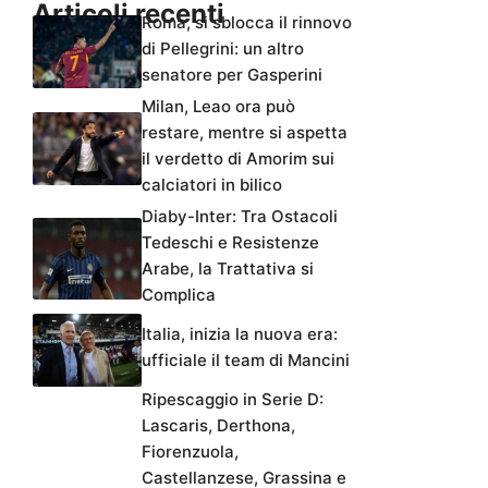
Articoli recenti
Roma, si sblocca il rinnovo
di Pellegrini: un altro
senatore per Gasperini
Milan, Leao ora può
restare, mentre si aspetta
il verdetto di Amorim sui
calciatori in bilico
Diaby-Inter: Tra Ostacoli
Tedeschi e Resistenze
Arabe, la Trattativa si
Complica
Italia, inizia la nuova era:
ufficiale il team di Mancini
Ripescaggio in Serie D:
Lascaris, Derthona,
Fiorenzuola,
Castellanzese, Grassina e