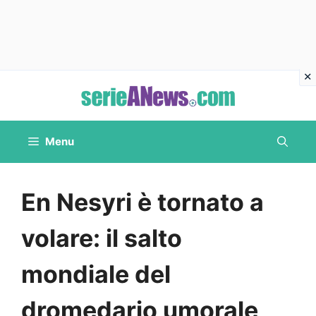
Vai
al
contenuto
Menu
En Nesyri è tornato a
volare: il salto
mondiale del
dromedario umorale