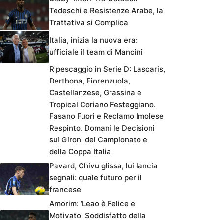
Tedeschi e Resistenze Arabe, la
Trattativa si Complica
Italia, inizia la nuova era:
ufficiale il team di Mancini
Ripescaggio in Serie D: Lascaris,
Derthona, Fiorenzuola,
Castellanzese, Grassina e
Tropical Coriano Festeggiano.
Fasano Fuori e Reclamo Imolese
Respinto. Domani le Decisioni
sui Gironi del Campionato e
della Coppa Italia
Pavard, Chivu glissa, lui lancia
segnali: quale futuro per il
francese
Amorim: ‘Leao è Felice e
Motivato, Soddisfatto della