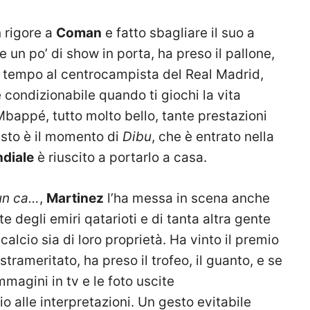
n rigore a
Coman
e fatto sbagliare il suo a
 un po’ di show in porta, ha preso il pallone,
ro tempo al centrocampista del Real Madrid,
condizionabile quando ti giochi la vita
Mbappé, tutto molto bello, tante prestazioni
esto è il momento di
Dibu
, che è entrato nella
diale
è riuscito a portarlo a casa.
 un ca…
,
Martinez
l’ha messa in scena anche
 degli emiri qatarioti e di tanta altra gente
calcio sia di loro proprietà. Ha vinto il premio
 strameritato, ha preso il trofeo, il guanto, e se
magini in tv e le foto uscite
alle interpretazioni. Un gesto evitabile