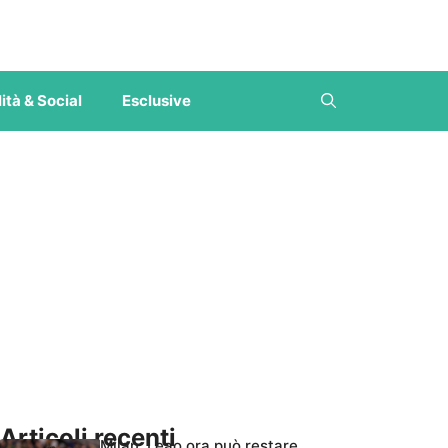
ità & Social
Esclusive
Articoli recenti
Milan, Leao ora può restare,