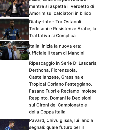
mentre si aspetta il verdetto di
Amorim sui calciatori in bilico
Diaby-Inter: Tra Ostacoli
Tedeschi e Resistenze Arabe, la
Trattativa si Complica
Italia, inizia la nuova era:
ufficiale il team di Mancini
Ripescaggio in Serie D: Lascaris,
Derthona, Fiorenzuola,
Castellanzese, Grassina e
Tropical Coriano Festeggiano.
Fasano Fuori e Reclamo Imolese
Respinto. Domani le Decisioni
sui Gironi del Campionato e
della Coppa Italia
Pavard, Chivu glissa, lui lancia
segnali: quale futuro per il