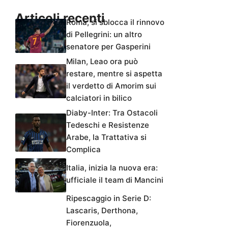
Articoli recenti
Roma, si sblocca il rinnovo
di Pellegrini: un altro
senatore per Gasperini
Milan, Leao ora può
restare, mentre si aspetta
il verdetto di Amorim sui
calciatori in bilico
Diaby-Inter: Tra Ostacoli
Tedeschi e Resistenze
Arabe, la Trattativa si
Complica
Italia, inizia la nuova era:
ufficiale il team di Mancini
Ripescaggio in Serie D:
Lascaris, Derthona,
Fiorenzuola,