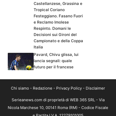
Castellanzese, Grassina e
Tropical Coriano
Festeggiano. Fasano Fuori
e Reclamo Imolese
Respinto. Domani le
Decisioni sui Gironi del
Campionato e della Coppa
Italia
Pavard, Chivu glissa, lui
lancia segnali: quale
futuro per il francese
Chi siamo
-
Redazione
-
Privacy Policy
-
Disclaimer
Serieanews.com di proprietà di WEB 365 SRL - Via
Nicola Marchese 10, 00141 Roma (RM) - Codice Fiscale
e Partita I.V.A. 12279101005