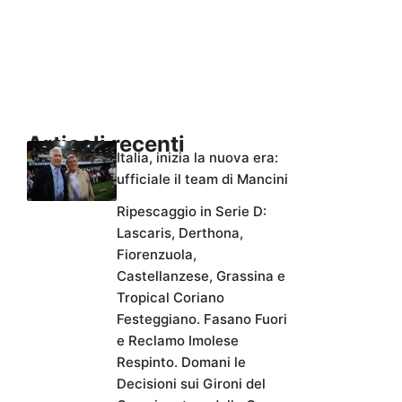
Articoli recenti
Italia, inizia la nuova era:
ufficiale il team di Mancini
Ripescaggio in Serie D:
Lascaris, Derthona,
Fiorenzuola,
Castellanzese, Grassina e
Tropical Coriano
Festeggiano. Fasano Fuori
e Reclamo Imolese
Respinto. Domani le
Decisioni sui Gironi del