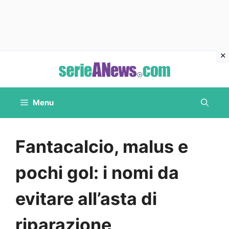
Vai
al
contenuto
Menu
Fantacalcio, malus e
pochi gol: i nomi da
evitare all’asta di
riparazione