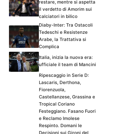
restare, mentre si aspetta
il verdetto di Amorim sui
calciatori in bilico
Diaby-Inter: Tra Ostacoli
Tedeschi e Resistenze
Arabe, la Trattativa si
Complica
Italia, inizia la nuova era:
ufficiale il team di Mancini
Ripescaggio in Serie D:
Lascaris, Derthona,
Fiorenzuola,
Castellanzese, Grassina e
Tropical Coriano
Festeggiano. Fasano Fuori
e Reclamo Imolese
Respinto. Domani le
Decisioni sui Gironi del