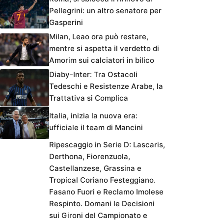
Pellegrini: un altro senatore per
Gasperini
Milan, Leao ora può restare,
mentre si aspetta il verdetto di
Amorim sui calciatori in bilico
Diaby-Inter: Tra Ostacoli
Tedeschi e Resistenze Arabe, la
Trattativa si Complica
Italia, inizia la nuova era:
ufficiale il team di Mancini
Ripescaggio in Serie D: Lascaris,
Derthona, Fiorenzuola,
Castellanzese, Grassina e
Tropical Coriano Festeggiano.
Fasano Fuori e Reclamo Imolese
Respinto. Domani le Decisioni
sui Gironi del Campionato e