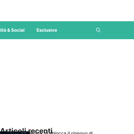
ità & Social
Esclusive
Articoli recenti
Roma, si sblocca il rinnovo di