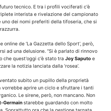
turo tecnico. E tra i profili vociferati c’è
riplete interista e rivelazione del campionato
 uno dei nomi preferiti della tifoseria, che si
razzurra.
 online de ‘La Gazzetta dello Sport’, però,
si ad una delusione. “Si è parlato di rinnovo
o che quest’oggi c’è stato tra
Joy Saputo
e
zzare la notizia lanciata dalla ‘rosea’.
ventato subito un pupillo della proprietà
vorrebbe aprire un ciclo e sfruttare i tanti
 organico. Le sirene, però, non mancano. Non
nt-Germain
starebbe guardando con molto
a. Soprattutto ora che la gestione targata