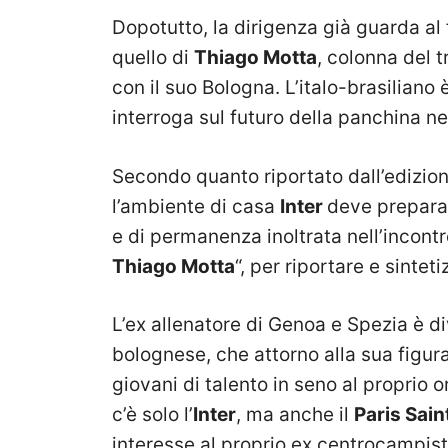
Dopotutto, la dirigenza già guarda al fu
quello di
Thiago Motta
, colonna del t
con il suo Bologna. L’italo-brasiliano è
interroga sul futuro della panchina ne
Secondo quanto riportato dall’edizione
l’ambiente di casa
Inter
deve preparar
e di permanenza inoltrata nell’incontr
Thiago Motta
“, per riportare e sinteti
L’ex allenatore di Genoa e Spezia è di
bolognese, che attorno alla sua figura 
giovani di talento in seno al proprio
c’è solo l’
Inter
, ma anche il
Paris Sai
interesse al proprio ex centrocampist