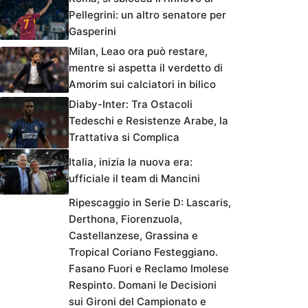
Pellegrini: un altro senatore per
Gasperini
Milan, Leao ora può restare,
mentre si aspetta il verdetto di
Amorim sui calciatori in bilico
Diaby-Inter: Tra Ostacoli
Tedeschi e Resistenze Arabe, la
Trattativa si Complica
Italia, inizia la nuova era:
ufficiale il team di Mancini
Ripescaggio in Serie D: Lascaris,
Derthona, Fiorenzuola,
Castellanzese, Grassina e
Tropical Coriano Festeggiano.
Fasano Fuori e Reclamo Imolese
Respinto. Domani le Decisioni
sui Gironi del Campionato e