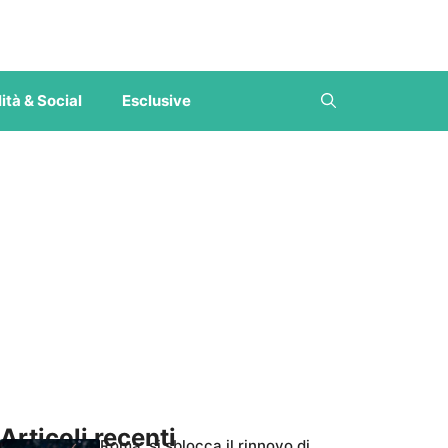
ità & Social
Esclusive
Articoli recenti
Roma, si sblocca il rinnovo di