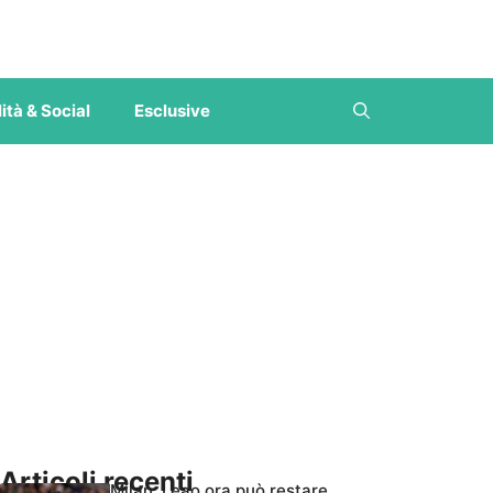
ità & Social
Esclusive
Articoli recenti
Milan, Leao ora può restare,