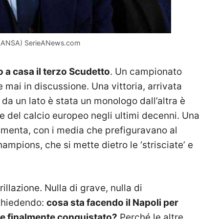
to (ANSA) SerieANews.com
 a casa il terzo Scudetto
. Un campionato
mai in discussione. Una vittoria, arrivata
 da un lato è stata un monologo dall’altra è
e del calcio europeo negli ultimi decenni. Una
amenta, con i media che prefiguravano al
mpions, che si mette dietro le ‘strisciate’ e
illazione. Nulla di grave, nulla di
 chiedendo:
cosa sta facendo il Napoli per
 e finalmente conquistato?
Perché le altre