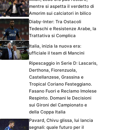
mentre si aspetta il verdetto di
Amorim sui calciatori in bilico
Diaby-Inter: Tra Ostacoli
Tedeschi e Resistenze Arabe, la
Trattativa si Complica
Italia, inizia la nuova era:
ufficiale il team di Mancini
Ripescaggio in Serie D: Lascaris,
Derthona, Fiorenzuola,
Castellanzese, Grassina e
Tropical Coriano Festeggiano.
Fasano Fuori e Reclamo Imolese
Respinto. Domani le Decisioni
sui Gironi del Campionato e
della Coppa Italia
Pavard, Chivu glissa, lui lancia
segnali: quale futuro per il