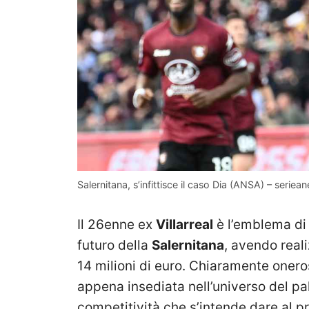
Salernitana, s’infittisce il caso Dia (ANSA) – seriea
Il 26enne ex
Villarreal
è l’emblema di 
futuro della
Salernitana
, avendo reali
14 milioni di euro. Chiaramente onero
appena insediata nell’universo del pal
competitività che s’intende dare al p