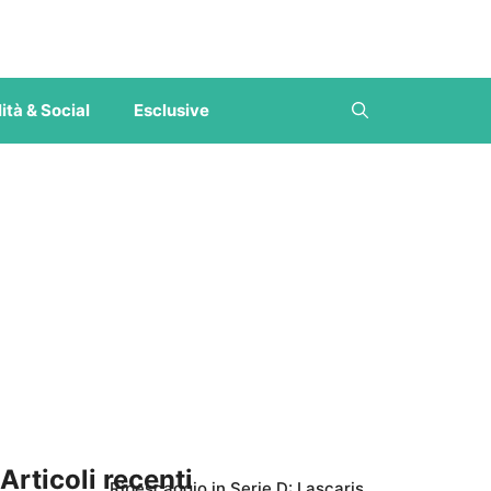
ità & Social
Esclusive
Articoli recenti
Ripescaggio in Serie D: Lascaris,