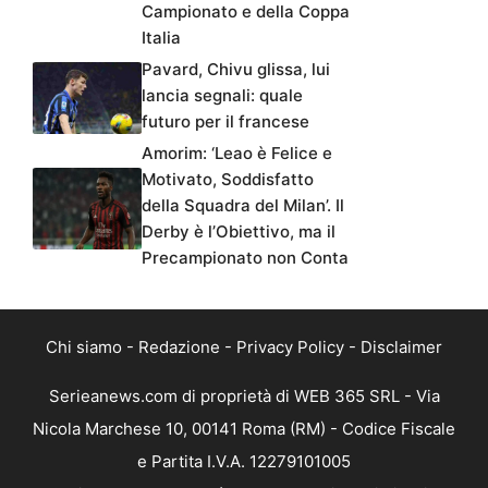
Campionato e della Coppa
Italia
Pavard, Chivu glissa, lui
lancia segnali: quale
futuro per il francese
Amorim: ‘Leao è Felice e
Motivato, Soddisfatto
della Squadra del Milan’. Il
Derby è l’Obiettivo, ma il
Precampionato non Conta
Chi siamo
-
Redazione
-
Privacy Policy
-
Disclaimer
Serieanews.com di proprietà di WEB 365 SRL - Via
Nicola Marchese 10, 00141 Roma (RM) - Codice Fiscale
e Partita I.V.A. 12279101005