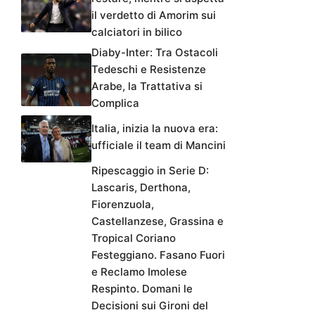
il verdetto di Amorim sui
calciatori in bilico
Diaby-Inter: Tra Ostacoli
Tedeschi e Resistenze
Arabe, la Trattativa si
Complica
Italia, inizia la nuova era:
ufficiale il team di Mancini
Ripescaggio in Serie D:
Lascaris, Derthona,
Fiorenzuola,
Castellanzese, Grassina e
Tropical Coriano
Festeggiano. Fasano Fuori
e Reclamo Imolese
Respinto. Domani le
Decisioni sui Gironi del